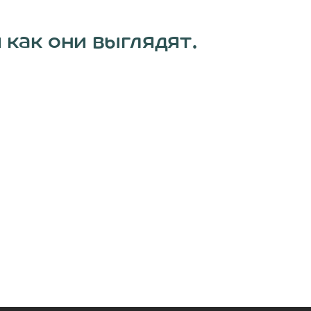
 как они выглядят.
Здесь вы узнаете правила перемещения фигур и как они выглядят.