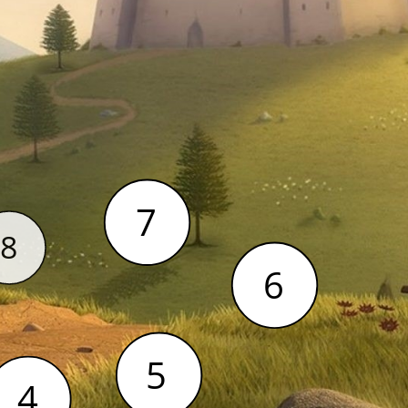
7
7
8
8
6
6
5
5
4
4